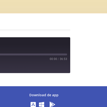
00:00
/
36:53
Download de app