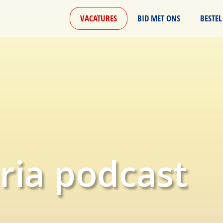
VACATURES
BID MET ONS
BESTEL
ria podcast