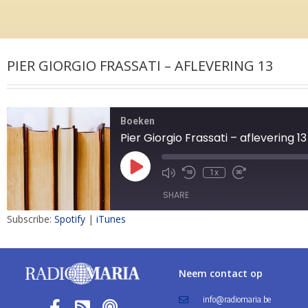
PIER GIORGIO FRASSATI – AFLEVERING 13
Boeken
Pier Giorgio Frassati – aflevering 13
1x
SHARE
Subscribe:
Spotify
|
iTunes
SHARE
LINK
Neem contact op
EMBED
info@radiomaria.be