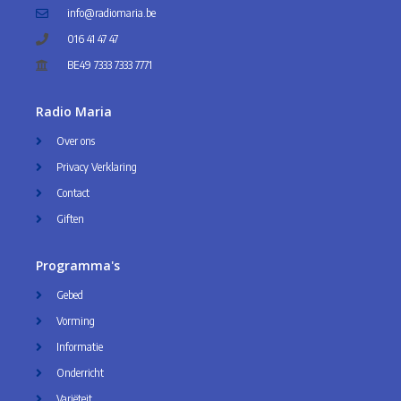
info@radiomaria.be
016 41 47 47
BE49 7333 7333 7771
Radio Maria
Over ons
Privacy Verklaring
Contact
Giften
Programma's
Gebed
Vorming
Informatie
Onderricht
Variëteit