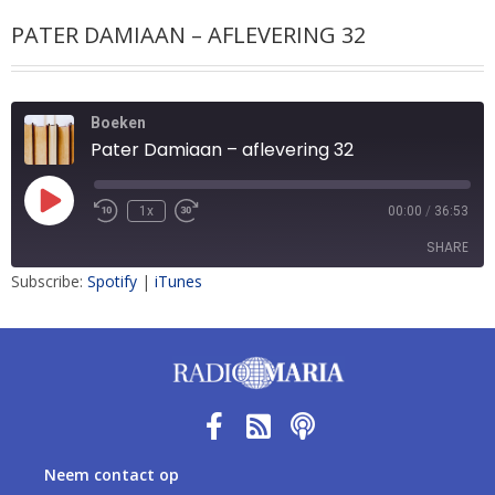
PATER DAMIAAN – AFLEVERING 32
Boeken
Pater Damiaan – aflevering 32
1x
00:00
/
36:53
SHARE
Subscribe:
Spotify
|
iTunes
SHARE
LINK
EMBED
Neem contact op