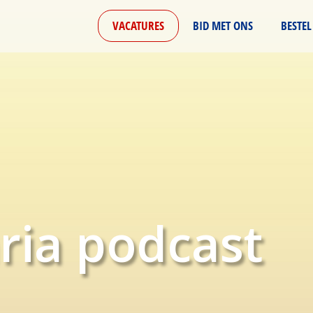
VACATURES
BID MET ONS
BESTEL
ria podcast