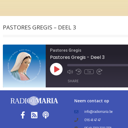
PASTORES GREGIS – DEEL 3
Pastores Gregis
Pastores Gregis - Deel 3
1x
SHARE
SHARE
Neem contact op
LINK
info@radiomaria.be
016 41 47 47
EMBED