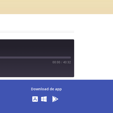
00:00
/
43:32
Download de app