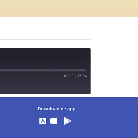
00:00
/
37:34
Download de app