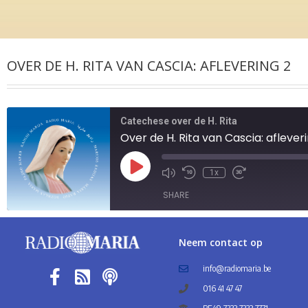
OVER DE H. RITA VAN CASCIA: AFLEVERING 2
Catechese over de H. Rita
Over de H. Rita van Cascia: aflever
1x
SHARE
SHARE
Neem contact op
LINK
info@radiomaria.be
016 41 47 47
EMBED