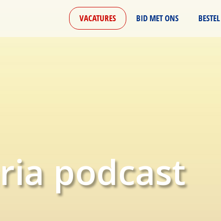
VACATURES
BID MET ONS
BESTEL
ria podcast