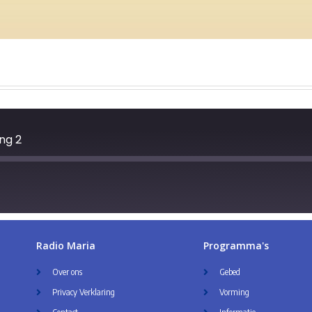
ing 2
Radio Maria
Programma's
Over ons
Gebed
Privacy Verklaring
Vorming