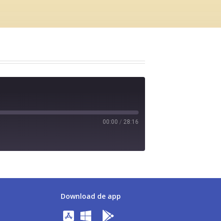
00:00
/
28:16
Download de app