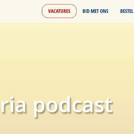
VACATURES
BID MET ONS
BESTEL
ria podcast