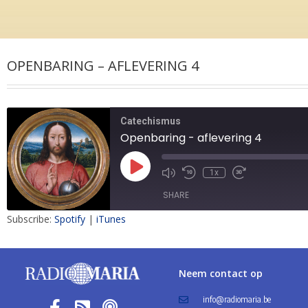
OPENBARING – AFLEVERING 4
Catechismus
Openbaring - aflevering 4
1x
SHARE
Subscribe:
Spotify
|
iTunes
SHARE
LINK
Neem contact op
EMBED
info@radiomaria.be