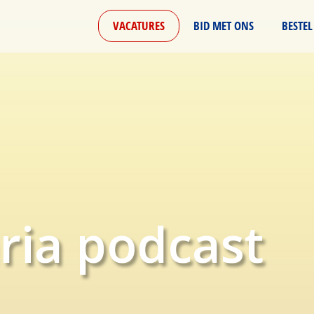
VACATURES
BID MET ONS
BESTEL
ria podcast