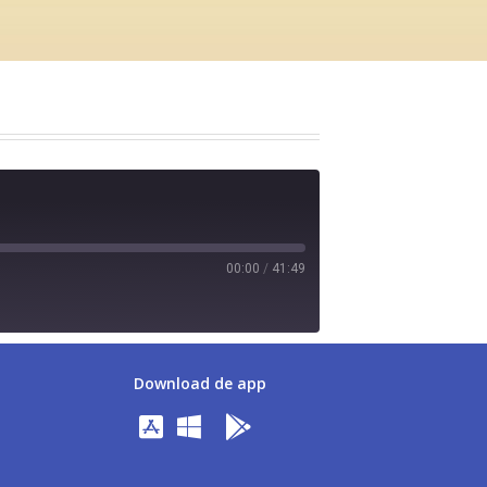
00:00
/
41:49
Download de app