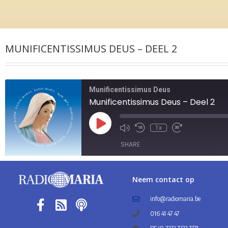
MUNIFICENTISSIMUS DEUS – DEEL 2
Munificentissimus Deus
Munificentissimus Deus – Deel 2
1x
SHARE
SHARE
Neem contact op
LINK
info@radiomaria.be
016 41 47 47
EMBED