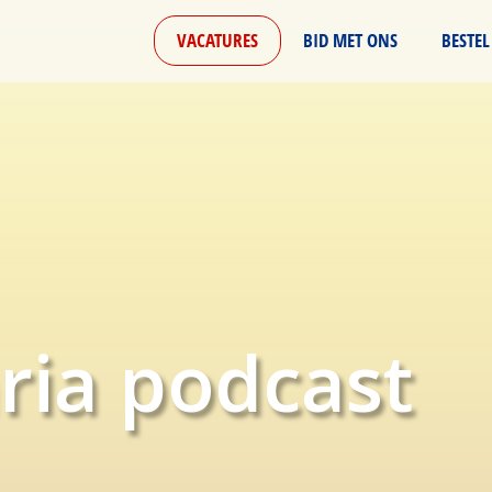
VACATURES
BID MET ONS
BESTEL
ria podcast