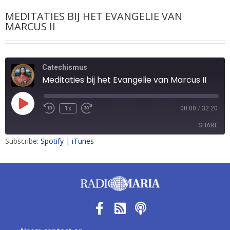
MEDITATIES BIJ HET EVANGELIE VAN
MARCUS II
Catechismus
Meditaties bij het Evangelie van Marcus II
1x
00:00
/
32:20
SHARE
Subscribe:
Spotify
|
iTunes
SHARE
LINK
EMBED