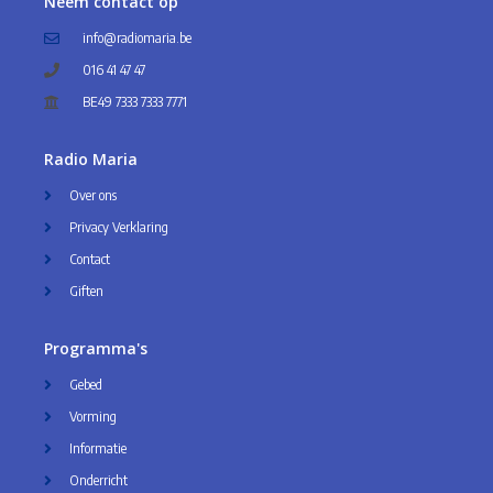
Neem contact op
info@radiomaria.be
016 41 47 47
BE49 7333 7333 7771
Radio Maria
Over ons
Privacy Verklaring
Contact
Giften
Programma's
Gebed
Vorming
Informatie
Onderricht