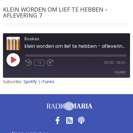
KLEIN WORDEN OM LIEF TE HEBBEN –
AFLEVERING 7
Boeken
klein worden om lief te hebben - aflevering 7
1x
00:00
/
36:51
SHARE
Subscribe:
Spotify
|
iTunes
SHARE
LINK
EMBED