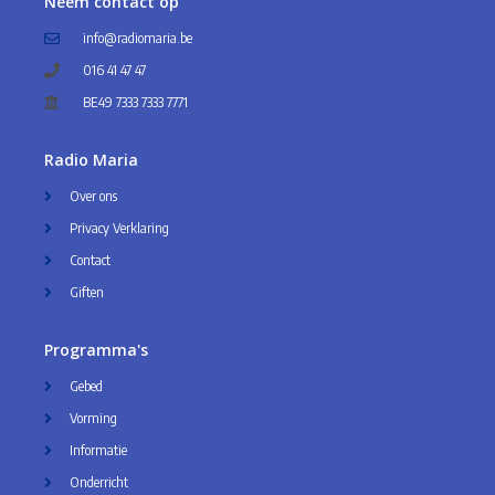
Neem contact op
info@radiomaria.be
016 41 47 47
BE49 7333 7333 7771
Radio Maria
Over ons
Privacy Verklaring
Contact
Giften
Programma's
Gebed
Vorming
Informatie
Onderricht