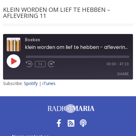
KLEIN WORDEN OM LIEF TE HEBBEN –
AFLEVERING 11
Boeken
klein worden om lief te hebben - aflevering 11
1x
00:00
/
47:23
SHARE
Subscribe:
Spotify
|
iTunes
SHARE
LINK
EMBED