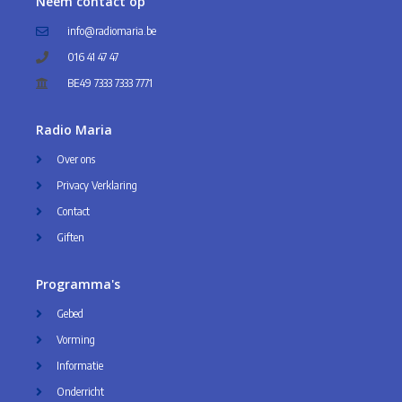
Neem contact op
info@radiomaria.be
016 41 47 47
BE49 7333 7333 7771
Radio Maria
Over ons
Privacy Verklaring
Contact
Giften
Programma's
Gebed
Vorming
Informatie
Onderricht