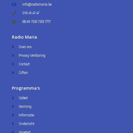
info@radiomaria.be
016 41 47 47
BE49 7333 7333 7771
Radio Maria
Over ons
Privacy Verklaring
Contact
Giften
Programma's
Gebed
Vorming
Informatie
Onderricht
Variëteit