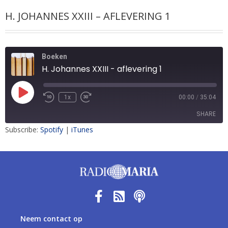
H. JOHANNES XXIII – AFLEVERING 1
Boeken
H. Johannes XXIII - aflevering 1
1x
00:00
/
35:04
SHARE
Subscribe:
Spotify
|
iTunes
SHARE
LINK
EMBED
Neem contact op