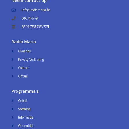
Neem contact op
info@radiomaria.be
016 41 47 47
BE49 7333 7333 7771
Radio Maria
Over ons
Privacy Verklaring
Contact
Giften
Programma's
Gebed
Vorming
Informatie
Onderricht