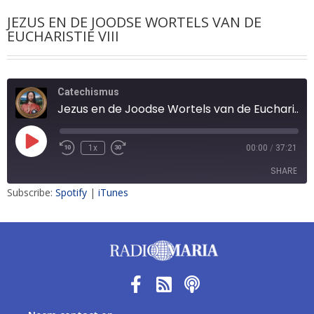
JEZUS EN DE JOODSE WORTELS VAN DE
EUCHARISTIE VIII
Catechismus
Jezus en de Joodse Wortels van de Eucharistie VIII
1x
00:00
/
37:21
SHARE
Subscribe:
Spotify
|
iTunes
SHARE
LINK
EMBED