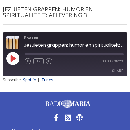
JEZUIETEN GRAPPEN: HUMOR EN
SPIRITUALITEIT: AFLEVERING 3
Boeken
Jezuieten grappen: humor en spiritualiteit: aflevering 3
1x
00:00
/
38:23
SHARE
Subscribe:
Spotify
|
iTunes
SHARE
LINK
EMBED