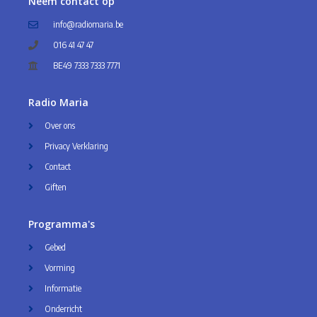
Neem contact op
info@radiomaria.be
016 41 47 47
BE49 7333 7333 7771
Radio Maria
Over ons
Privacy Verklaring
Contact
Giften
Programma's
Gebed
Vorming
Informatie
Onderricht