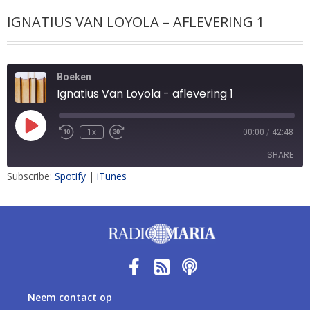
IGNATIUS VAN LOYOLA – AFLEVERING 1
Boeken
Ignatius Van Loyola - aflevering 1
1x
00:00
/
42:48
SHARE
Subscribe:
Spotify
|
iTunes
SHARE
LINK
EMBED
Neem contact op