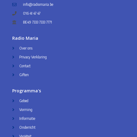
info@radiomaria.be
016 41 47 47
BE49 7333 7333 7771
Radio Maria
Over ons
Privacy Verklaring
Contact
Giften
Programma's
Gebed
Vorming
Informatie
Onderricht
Variëteit