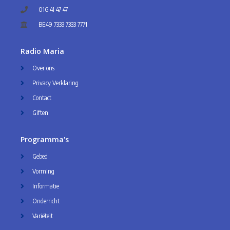
016 41 47 47
BE49 7333 7333 7771
Radio Maria
Over ons
Privacy Verklaring
Contact
Giften
Programma's
Gebed
Vorming
Informatie
Onderricht
Variëteit