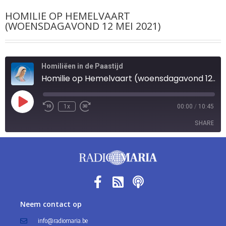
HOMILIE OP HEMELVAART
(WOENSDAGAVOND 12 MEI 2021)
Homiliëen in de Paastijd
Homilie op Hemelvaart (woensdagavond 12 mei 2021)
1x
00:00
/
10:45
SHARE
SHARE
LINK
EMBED
Neem contact op
info@radiomaria.be