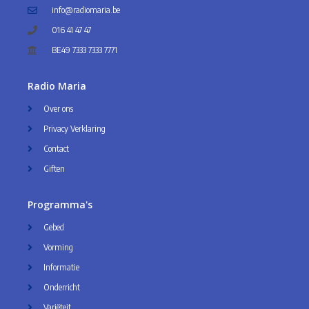
info@radiomaria.be
016 41 47 47
BE49 7333 7333 7771
Radio Maria
Over ons
Privacy Verklaring
Contact
Giften
Programma's
Gebed
Vorming
Informatie
Onderricht
Variëteit