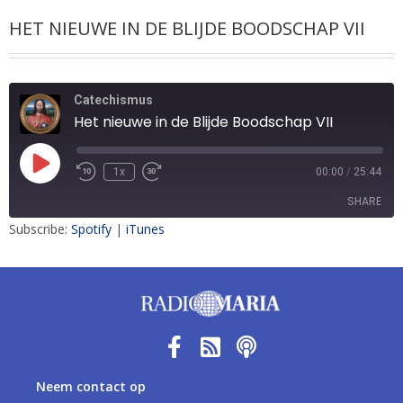
HET NIEUWE IN DE BLIJDE BOODSCHAP VII
Catechismus
Het nieuwe in de Blijde Boodschap VII
1x
00:00
/
25:44
SHARE
Subscribe:
Spotify
|
iTunes
SHARE
LINK
EMBED
Neem contact op