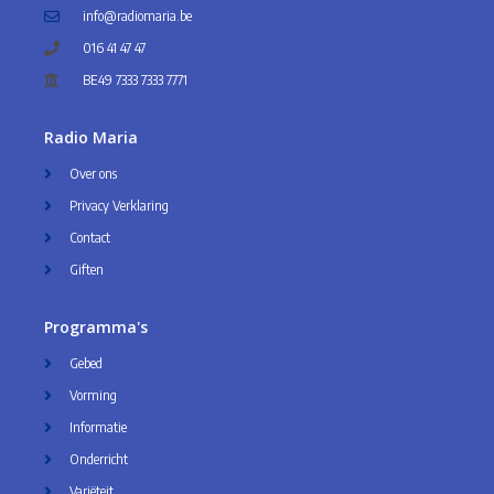
info@radiomaria.be
016 41 47 47
BE49 7333 7333 7771
Radio Maria
Over ons
Privacy Verklaring
Contact
Giften
Programma's
Gebed
Vorming
Informatie
Onderricht
Variëteit