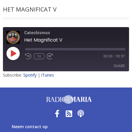
HET MAGNIFICAT V
Catechismus
Het Magnificat V
1x
00:00
/
30:37
SHARE
Subscribe:
Spotify
|
iTunes
SHARE
LINK
EMBED
Neem contact op