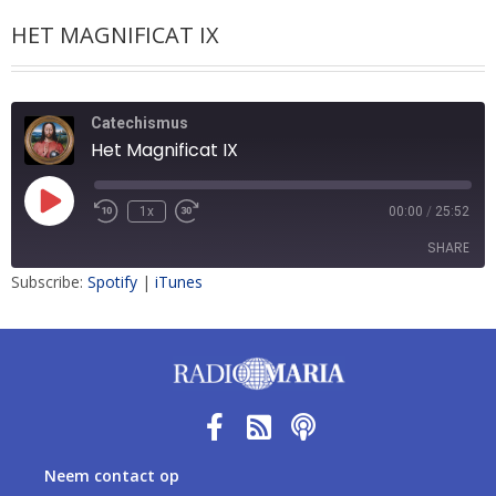
HET MAGNIFICAT IX
Catechismus
Het Magnificat IX
1x
00:00
/
25:52
SHARE
Subscribe:
Spotify
|
iTunes
SHARE
LINK
EMBED
Neem contact op