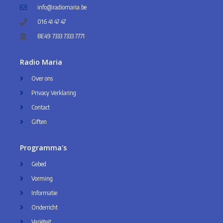
info@radiomaria.be
016 41 47 47
BE49 7333 7333 7771
Radio Maria
Over ons
Privacy Verklaring
Contact
Giften
Programma's
Gebed
Vorming
Informatie
Onderricht
Variëteit