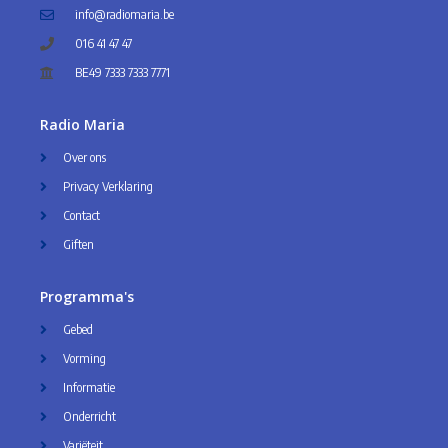
info@radiomaria.be
016 41 47 47
BE49 7333 7333 7771
Radio Maria
Over ons
Privacy Verklaring
Contact
Giften
Programma's
Gebed
Vorming
Informatie
Onderricht
Variëteit