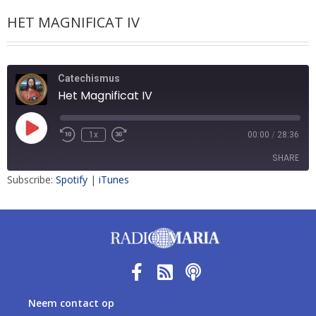
HET MAGNIFICAT IV
Catechismus
Het Magnificat IV
1x
00:00
/
28:36
SHARE
Subscribe:
Spotify
|
iTunes
SHARE
LINK
EMBED
Neem contact op