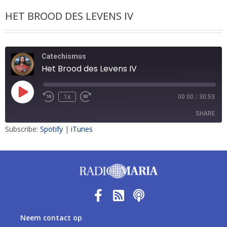
HET BROOD DES LEVENS IV
Catechismus
Het Brood des Levens IV
1x
00:00
/
30:53
SHARE
Subscribe:
Spotify
|
iTunes
SHARE
LINK
EMBED
Neem contact op