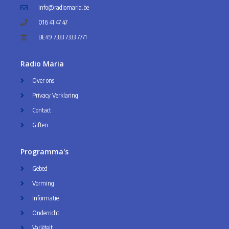
info@radiomaria.be
016 41 47 47
BE49 7333 7333 7771
Radio Maria
Over ons
Privacy Verklaring
Contact
Giften
Programma's
Gebed
Vorming
Informatie
Onderricht
Variëteit