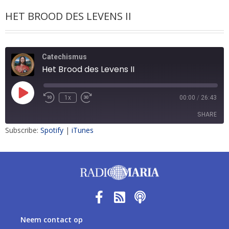
HET BROOD DES LEVENS II
Catechismus
Het Brood des Levens II
1x
00:00
/
26:43
SHARE
Subscribe:
Spotify
|
iTunes
SHARE
LINK
EMBED
Neem contact op