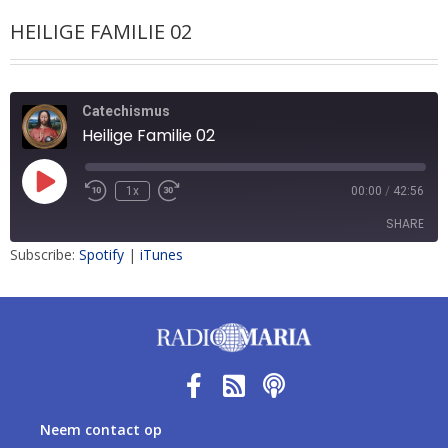
HEILIGE FAMILIE 02
Catechismus
Heilige Familie 02
1x
00:00
/
42:56
SHARE
Subscribe:
Spotify
|
iTunes
SHARE
LINK
EMBED
Neem contact op