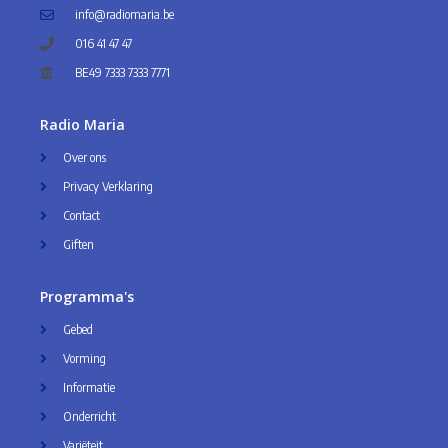
info@radiomaria.be
016 41 47 47
BE49 7333 7333 7771
Radio Maria
Over ons
Privacy Verklaring
Contact
Giften
Programma's
Gebed
Vorming
Informatie
Onderricht
Variëteit