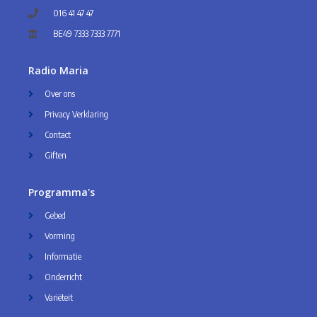
016 41 47 47
BE49 7333 7333 7771
Radio Maria
Over ons
Privacy Verklaring
Contact
Giften
Programma's
Gebed
Vorming
Informatie
Onderricht
Variëteit