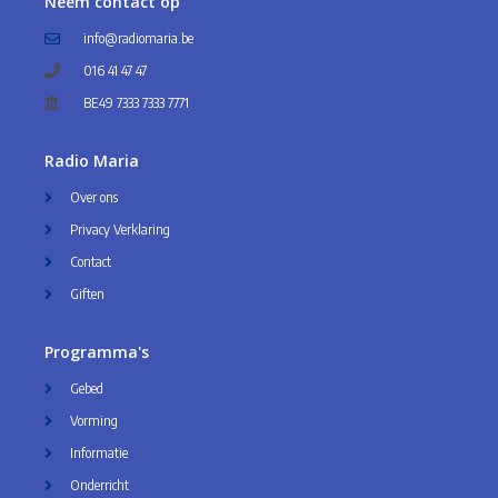
Neem contact op
info@radiomaria.be
016 41 47 47
BE49 7333 7333 7771
Radio Maria
Over ons
Privacy Verklaring
Contact
Giften
Programma's
Gebed
Vorming
Informatie
Onderricht