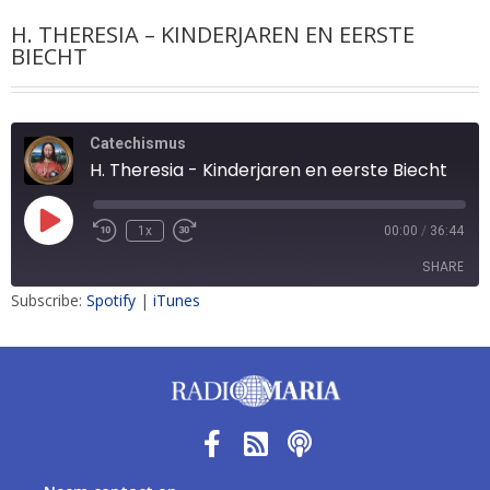
H. THERESIA – KINDERJAREN EN EERSTE
BIECHT
Catechismus
H. Theresia - Kinderjaren en eerste Biecht
1x
00:00
/
36:44
SHARE
Subscribe:
Spotify
|
iTunes
SHARE
LINK
EMBED