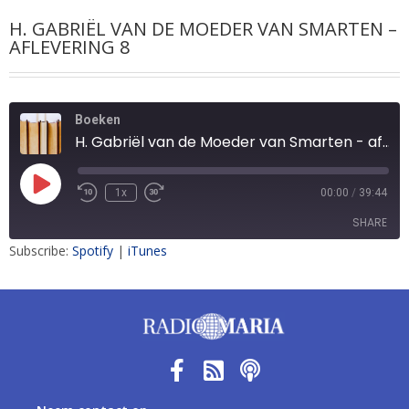
H. GABRIËL VAN DE MOEDER VAN SMARTEN –
AFLEVERING 8
Boeken
H. Gabriël van de Moeder van Smarten - aflevering 8
1x
00:00
/
39:44
SHARE
Subscribe:
Spotify
|
iTunes
SHARE
LINK
EMBED