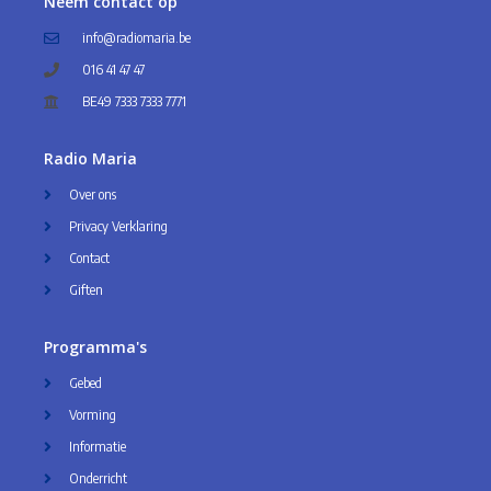
Neem contact op
info@radiomaria.be
016 41 47 47
BE49 7333 7333 7771
Radio Maria
Over ons
Privacy Verklaring
Contact
Giften
Programma's
Gebed
Vorming
Informatie
Onderricht