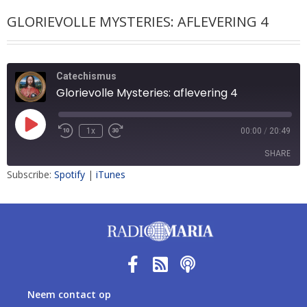
GLORIEVOLLE MYSTERIES: AFLEVERING 4
Catechismus
Glorievolle Mysteries: aflevering 4
1x
00:00
/
20:49
SHARE
Subscribe:
Spotify
|
iTunes
SHARE
LINK
EMBED
Neem contact op