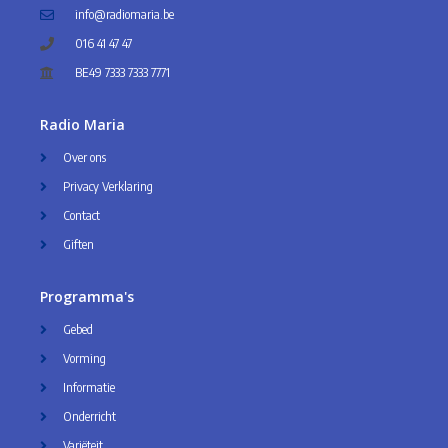
info@radiomaria.be
016 41 47 47
BE49 7333 7333 7771
Radio Maria
Over ons
Privacy Verklaring
Contact
Giften
Programma's
Gebed
Vorming
Informatie
Onderricht
Variëteit