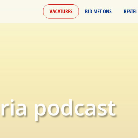
VACATURES
BID MET ONS
BESTEL
ria podcast