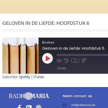
GELOVEN IN DE LIEFDE: HOOFDSTUK 6
Boeken
Geloven in de Liefde: Hoofdstuk 6
1x
SHARE
Subscribe:
Spotify
|
iTunes
SHARE
LINK
Neem contact op
EMBED
info@radiomaria.be