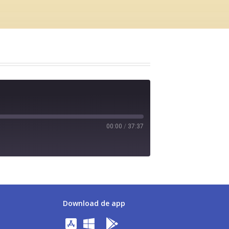
00:00
/
37:37
Download de app