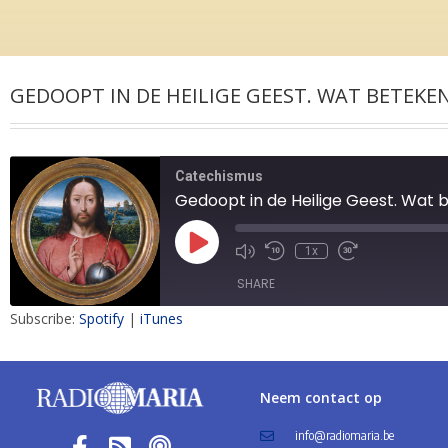
GEDOOPT IN DE HEILIGE GEEST. WAT BETEKE
Catechismus
Gedoopt in de Heilige Geest. Wat 
1x
SHARE
Subscribe:
Spotify
|
iTunes
SHARE
LINK
Neem contact op
EMBED
info@radiomaria.be