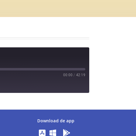
00:00
/
42:19
Download de app