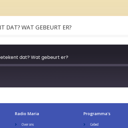
NT DAT? WAT GEBEURT ER?
betekent dat? Wat gebeurt er?
Radio Maria
Programma's
Over ons
Gebed