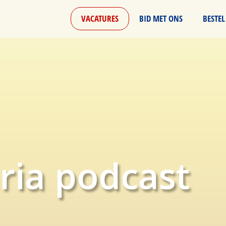
VACATURES
BID MET ONS
BESTEL
ria podcast