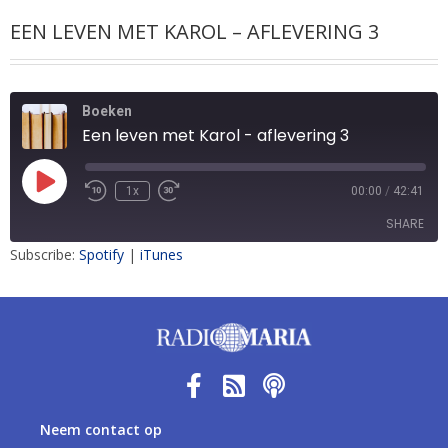
EEN LEVEN MET KAROL – AFLEVERING 3
Boeken
Een leven met Karol - aflevering 3
1x
00:00
/
42:41
SHARE
Subscribe:
Spotify
|
iTunes
SHARE
LINK
EMBED
Neem contact op