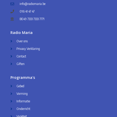
info@radiomaria.be
016 41 47 47
BE49 7333 7333 7771
Radio Maria
Over ons
Privacy Verklaring
Contact
Giften
Programma's
Gebed
Vorming
Informatie
Onderricht
Variëteit