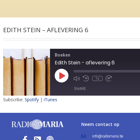
EDITH STEIN – AFLEVERING 6
Boeken
Edith Stein - aflevering 6
1x
SHARE
Subscribe:
Spotify
|
iTunes
SHARE
LINK
Neem contact op
EMBED
info@radiomaria.be