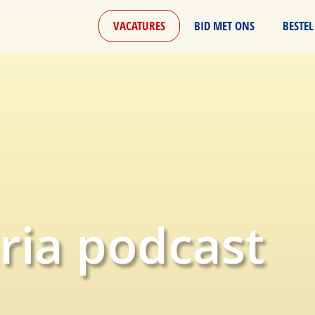
VACATURES
BID MET ONS
BESTEL
ria podcast