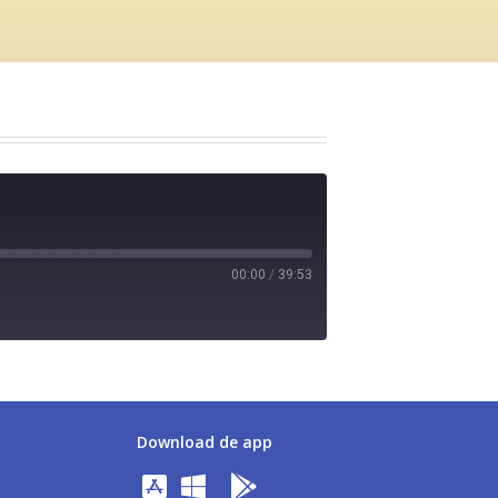
00:00
/
39:53
Download de app