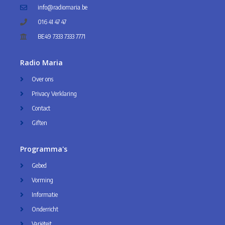
info@radiomaria.be
016 41 47 47
BE49 7333 7333 7771
Radio Maria
Over ons
Privacy Verklaring
Contact
Giften
Programma's
Gebed
Vorming
Informatie
Onderricht
Variëteit