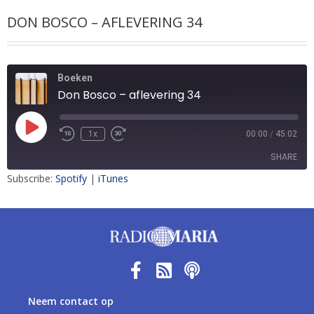
DON BOSCO – AFLEVERING 34
Boeken
Don Bosco – aflevering 34
1x
00:00
/
45:02
SHARE
Subscribe:
Spotify
|
iTunes
SHARE
LINK
EMBED
Neem contact op