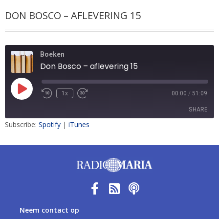
DON BOSCO – AFLEVERING 15
Boeken
Don Bosco – aflevering 15
1x
00:00
/
51:09
SHARE
Subscribe:
Spotify
|
iTunes
SHARE
LINK
EMBED
Neem contact op