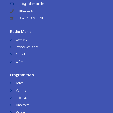
info@radiomaria.be
016 41 47 47
BE49 7333 7333 7771
Radio Maria
Over ons
Privacy Verklaring
Contact
Giften
Programma's
Gebed
Vorming
Informatie
Onderricht
Variëteit