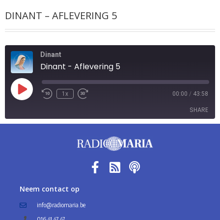
DINANT – AFLEVERING 5
Dinant
Dinant - Aflevering 5
1x
00:00
/
43:58
SHARE
SHARE
LINK
EMBED
Neem contact op
info@radiomaria.be
016 41 47 47