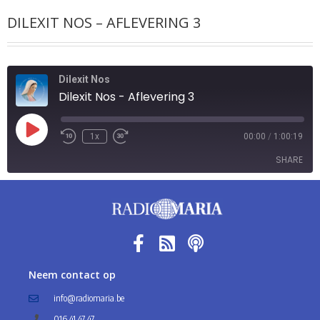
DILEXIT NOS – AFLEVERING 3
Dilexit Nos
Dilexit Nos - Aflevering 3
1x
00:00
/
1:00:19
SHARE
SHARE
LINK
EMBED
Neem contact op
info@radiomaria.be
016 41 47 47