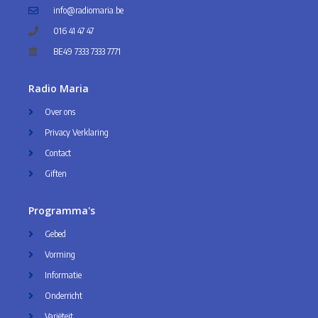
info@radiomaria.be
016 41 47 47
BE49 7333 7333 7771
Radio Maria
Over ons
Privacy Verklaring
Contact
Giften
Programma's
Gebed
Vorming
Informatie
Onderricht
Variëteit