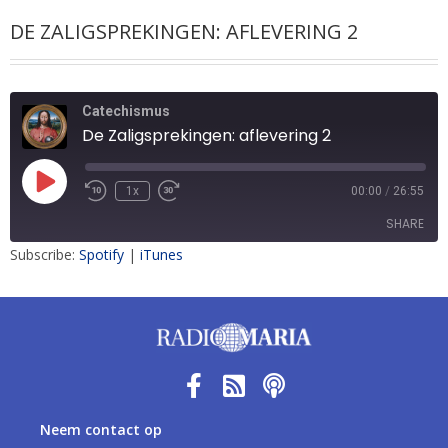
DE ZALIGSPREKINGEN: AFLEVERING 2
Catechismus
De Zaligsprekingen: aflevering 2
1x
00:00
/
26:55
SHARE
Subscribe:
Spotify
|
iTunes
SHARE
LINK
EMBED
Neem contact op