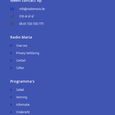
Neem contact op
info@radiomaria.be
016 41 47 47
BE49 7333 7333 7771
Radio Maria
Over ons
Privacy Verklaring
Contact
Giften
Programma's
Gebed
Vorming
Informatie
Onderricht