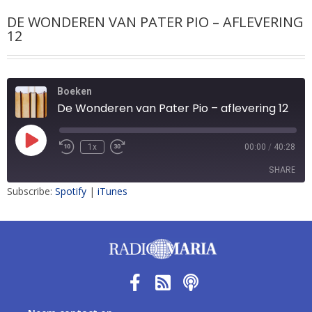
DE WONDEREN VAN PATER PIO – AFLEVERING
12
Boeken
De Wonderen van Pater Pio – aflevering 12
1x
00:00
/
40:28
SHARE
Subscribe:
Spotify
|
iTunes
SHARE
LINK
EMBED