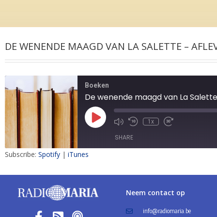
DE WENENDE MAAGD VAN LA SALETTE – AFLE
Boeken
De wenende maagd van La Salette -
1x
SHARE
Subscribe:
Spotify
|
iTunes
SHARE
LINK
Neem contact op
EMBED
info@radiomaria.be