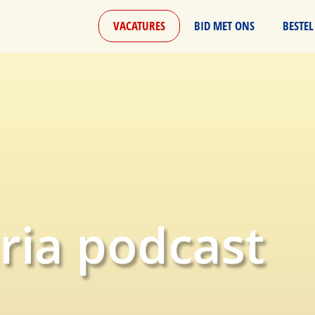
VACATURES
BID MET ONS
BESTEL
ria podcast