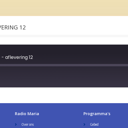
VERING 12
 aflevering 12
Radio Maria
Programma's
Over ons
Gebed