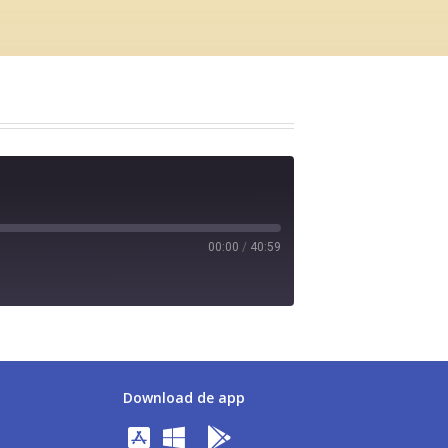
00:00
/
40:59
Download de app