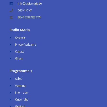
info@radiomaria.be
016 41 47 47
BE49 7333 7333 7771
Radio Maria
Over ons
Privacy Verklaring
Contact
Giften
Programma's
Gebed
Vorming
Informatie
Onderricht
Variëteit