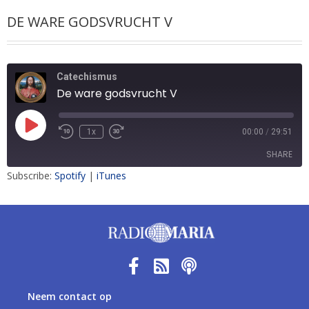
DE WARE GODSVRUCHT V
Catechismus
De ware godsvrucht V
1x
00:00
/
29:51
SHARE
Subscribe:
Spotify
|
iTunes
SHARE
LINK
EMBED
Neem contact op