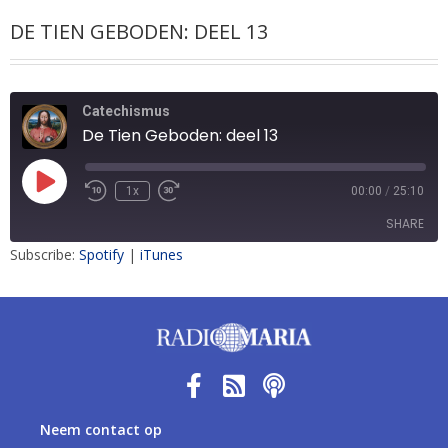
DE TIEN GEBODEN: DEEL 13
Catechismus
De Tien Geboden: deel 13
1x
00:00
/
25:10
SHARE
Subscribe:
Spotify
|
iTunes
SHARE
LINK
EMBED
Neem contact op