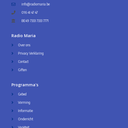
info@radiomaria.be
016 41 47 47
BE49 7333 7333 7771
Radio Maria
Over ons
Privacy Verklaring
Contact
Giften
Programma's
Gebed
Vorming
Informatie
Onderricht
Variëteit