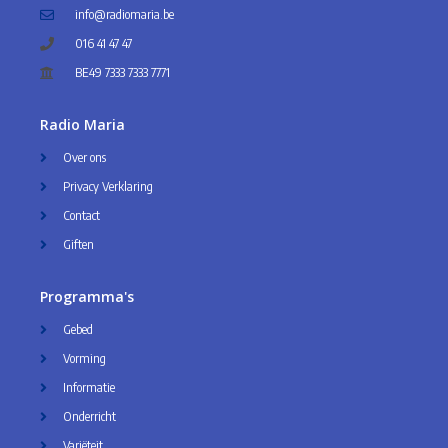
info@radiomaria.be
016 41 47 47
BE49 7333 7333 7771
Radio Maria
Over ons
Privacy Verklaring
Contact
Giften
Programma's
Gebed
Vorming
Informatie
Onderricht
Variëteit