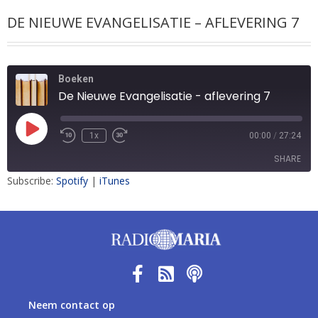
DE NIEUWE EVANGELISATIE – AFLEVERING 7
Boeken
De Nieuwe Evangelisatie - aflevering 7
1x
00:00
/
27:24
SHARE
Subscribe:
Spotify
|
iTunes
SHARE
LINK
EMBED
Neem contact op