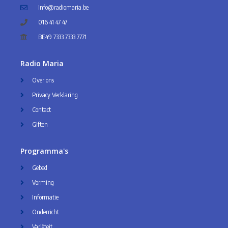
info@radiomaria.be
016 41 47 47
BE49 7333 7333 7771
Radio Maria
Over ons
Privacy Verklaring
Contact
Giften
Programma's
Gebed
Vorming
Informatie
Onderricht
Variëteit