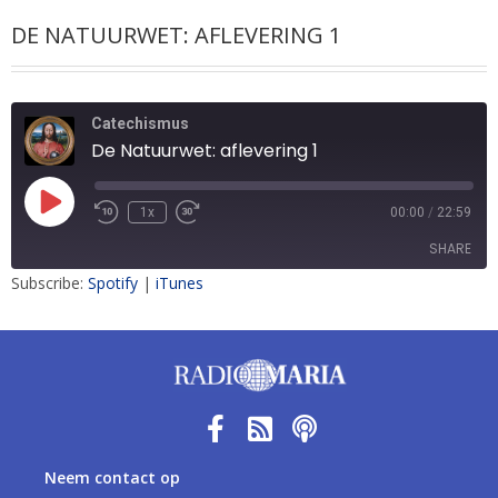
DE NATUURWET: AFLEVERING 1
Catechismus
De Natuurwet: aflevering 1
1x
00:00
/
22:59
SHARE
Subscribe:
Spotify
|
iTunes
SHARE
LINK
EMBED
Neem contact op