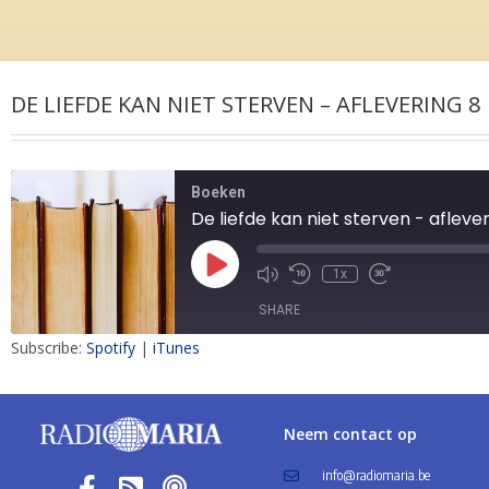
DE LIEFDE KAN NIET STERVEN – AFLEVERING 8
Boeken
De liefde kan niet sterven - afleve
1x
SHARE
Subscribe:
Spotify
|
iTunes
SHARE
LINK
Neem contact op
EMBED
info@radiomaria.be