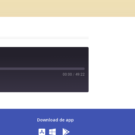
00:00
/
49:22
Download de app