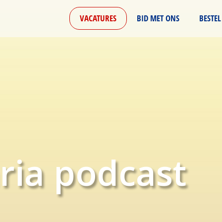
VACATURES
BID MET ONS
BESTEL
ria podcast