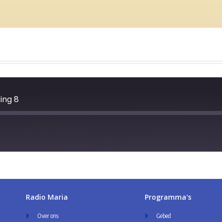
ring 8
Radio Maria
Programma's
Over ons
Gebed