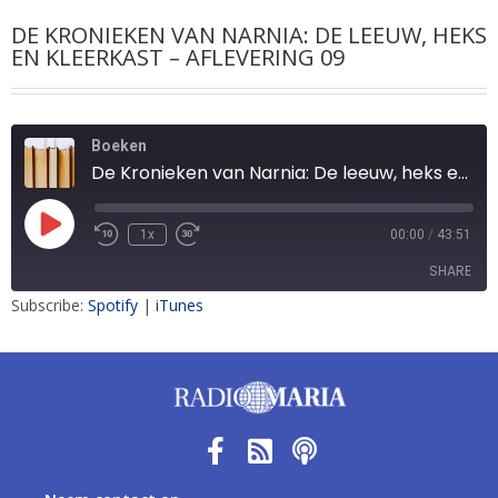
DE KRONIEKEN VAN NARNIA: DE LEEUW, HEKS
EN KLEERKAST – AFLEVERING 09
Boeken
De Kronieken van Narnia: De leeuw, heks en kleerkast – aflevering 09
1x
00:00
/
43:51
SHARE
Subscribe:
Spotify
|
iTunes
SHARE
LINK
EMBED