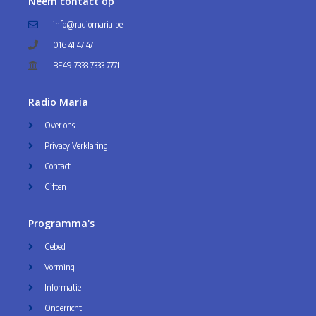
Neem contact op
info@radiomaria.be
016 41 47 47
BE49 7333 7333 7771
Radio Maria
Over ons
Privacy Verklaring
Contact
Giften
Programma's
Gebed
Vorming
Informatie
Onderricht