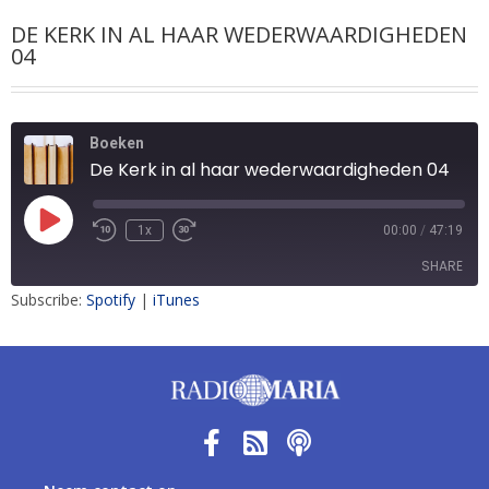
DE KERK IN AL HAAR WEDERWAARDIGHEDEN
04
Boeken
De Kerk in al haar wederwaardigheden 04
1x
00:00
/
47:19
SHARE
Subscribe:
Spotify
|
iTunes
SHARE
LINK
EMBED