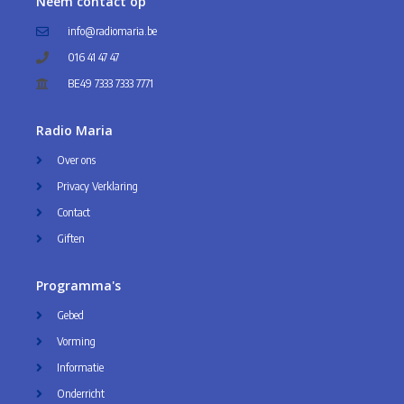
Neem contact op
info@radiomaria.be
016 41 47 47
BE49 7333 7333 7771
Radio Maria
Over ons
Privacy Verklaring
Contact
Giften
Programma's
Gebed
Vorming
Informatie
Onderricht