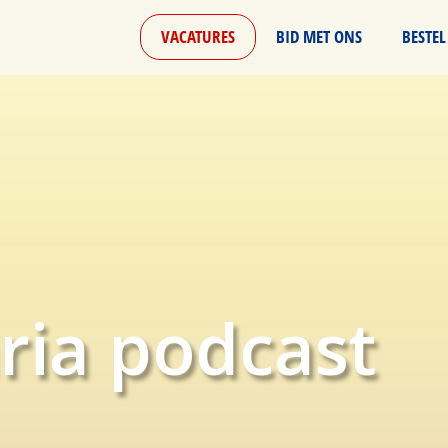
VACATURES
BID MET ONS
BESTEL
ria podcast