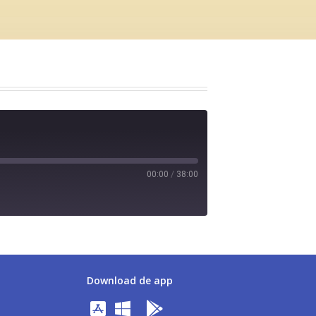
00:00
/
38:00
Download de app