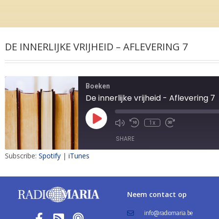
DE INNERLIJKE VRIJHEID – AFLEVERING 7
Boeken
De innerlijke vrijheid - Aflevering 7
1x
SHARE
Subscribe:
Spotify
|
iTunes
SHARE
LINK
Neem contact op
EMBED
info@radiomaria.be