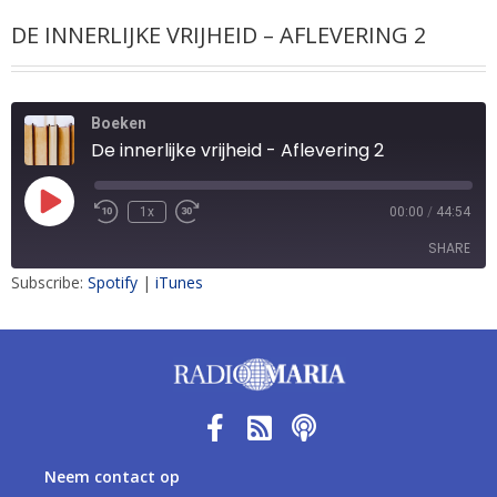
DE INNERLIJKE VRIJHEID – AFLEVERING 2
Boeken
De innerlijke vrijheid - Aflevering 2
1x
00:00
/
44:54
SHARE
Subscribe:
Spotify
|
iTunes
SHARE
LINK
EMBED
Neem contact op