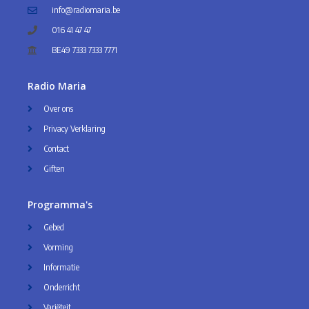
info@radiomaria.be
016 41 47 47
BE49 7333 7333 7771
Radio Maria
Over ons
Privacy Verklaring
Contact
Giften
Programma's
Gebed
Vorming
Informatie
Onderricht
Variëteit