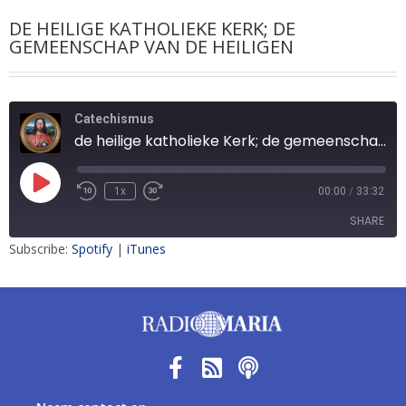
DE HEILIGE KATHOLIEKE KERK; DE
GEMEENSCHAP VAN DE HEILIGEN
Catechismus
de heilige katholieke Kerk; de gemeenschap van de heiligen
1x
00:00
/
33:32
SHARE
Subscribe:
Spotify
|
iTunes
SHARE
LINK
EMBED