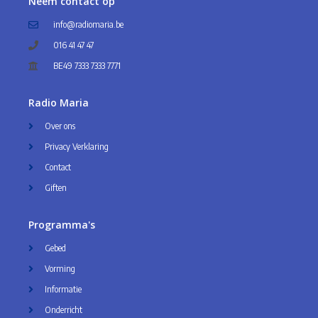
Neem contact op
info@radiomaria.be
016 41 47 47
BE49 7333 7333 7771
Radio Maria
Over ons
Privacy Verklaring
Contact
Giften
Programma's
Gebed
Vorming
Informatie
Onderricht