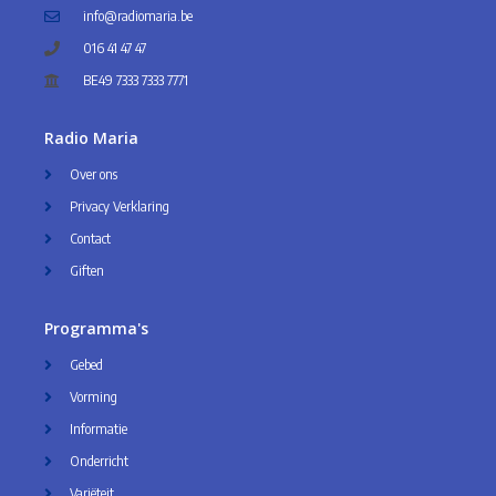
info@radiomaria.be
016 41 47 47
BE49 7333 7333 7771
Radio Maria
Over ons
Privacy Verklaring
Contact
Giften
Programma's
Gebed
Vorming
Informatie
Onderricht
Variëteit