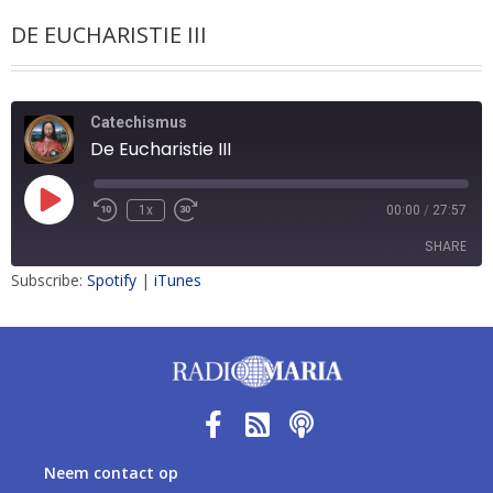
DE EUCHARISTIE III
Catechismus
De Eucharistie III
1x
00:00
/
27:57
SHARE
Subscribe:
Spotify
|
iTunes
SHARE
LINK
EMBED
Neem contact op