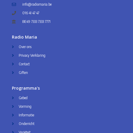
info@radiomaria.be
016 41 47 47
BE49 7333 7333 7771
Radio Maria
Over ons
Privacy Verklaring
Contact
Giften
Programma's
Gebed
Vorming
Informatie
Onderricht
Variëteit