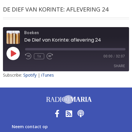
DE DIEF VAN KORINTE: AFLEVERING 24
Boeken
De Dief van Korinte: aflevering 24
1x
00:00
/
32:07
SHARE
Subscribe:
Spotify
|
iTunes
SHARE
LINK
EMBED
Neem contact op