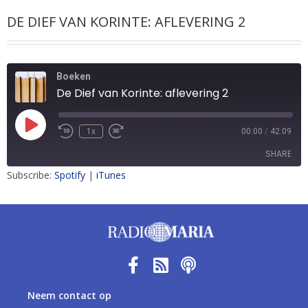
DE DIEF VAN KORINTE: AFLEVERING 2
Boeken
De Dief van Korinte: aflevering 2
1x
00:00
/
42:09
SHARE
Subscribe:
Spotify
|
iTunes
SHARE
LINK
EMBED
Neem contact op