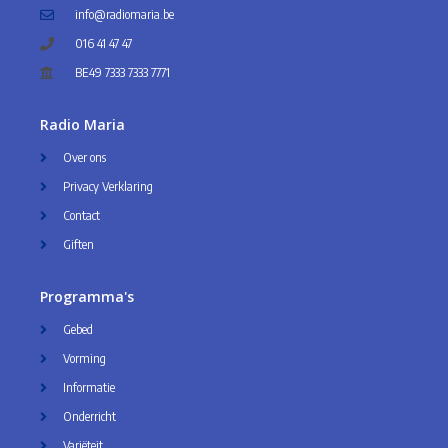
info@radiomaria.be
016 41 47 47
BE49 7333 7333 7771
Radio Maria
Over ons
Privacy Verklaring
Contact
Giften
Programma's
Gebed
Vorming
Informatie
Onderricht
Variëteit